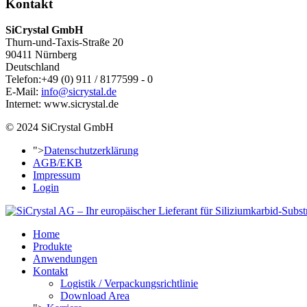
Kontakt
SiCrystal GmbH
Thurn-und-Taxis-Straße 20
90411 Nürnberg
Deutschland
Telefon:+49 (0) 911 / 8177599 - 0
E-Mail:
info@sicrystal.de
Internet: www.sicrystal.de
© 2024 SiCrystal GmbH
">
Datenschutzerklärung
AGB/EKB
Impressum
Login
Home
Produkte
Anwendungen
Kontakt
Logistik / Verpackungsrichtlinie
Download Area